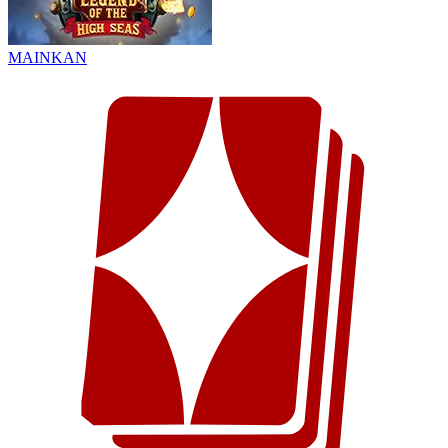
MAINKAN