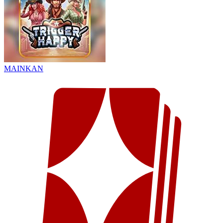
MAINKAN