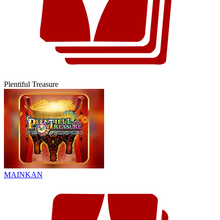
Plentiful Treasure
MAINKAN