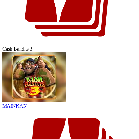
Cash Bandits 3
MAINKAN