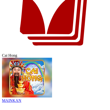
Cai Hong
MAINKAN