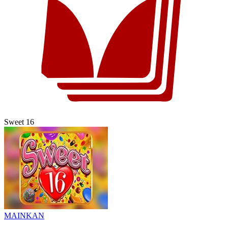
Sweet 16
MAINKAN