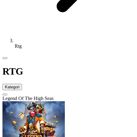
Rtg
RTG
Kategori
Legend Of The High Seas