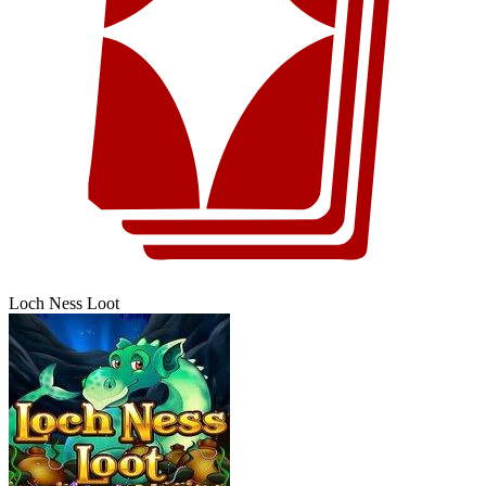
Loch Ness Loot