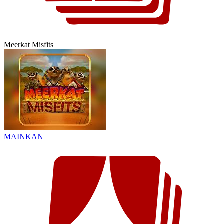
Meerkat Misfits
MAINKAN