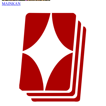
MAINKAN