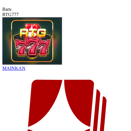
Baru
RTG777
MAINKAN