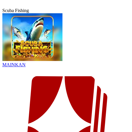
Scuba Fishing
MAINKAN