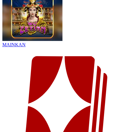
MAINKAN