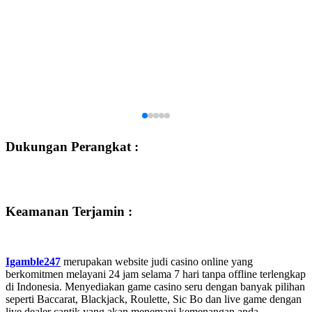
Dukungan Perangkat :
Keamanan Terjamin :
Igamble247
merupakan website judi casino online yang
berkomitmen melayani 24 jam selama 7 hari tanpa offline terlengkap
di Indonesia. Menyediakan game casino seru dengan banyak pilihan
seperti Baccarat, Blackjack, Roulette, Sic Bo dan live game dengan
live dealer cantik yang akan menemani kemenangan anda.