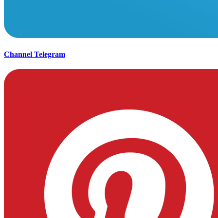
Channel Telegram