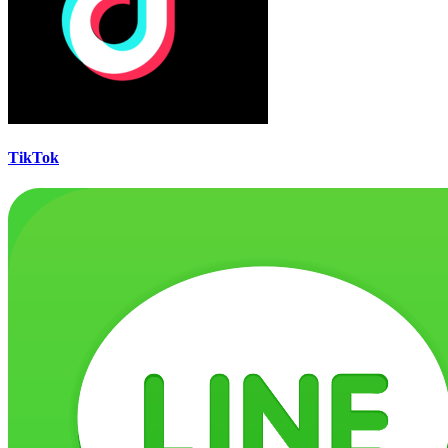
TikTok