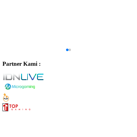
Partner Kami :