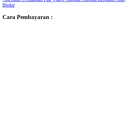
Blokir
Cara Pembayaran :