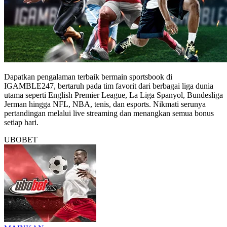
Dapatkan pengalaman terbaik bermain sportsbook di
IGAMBLE247, bertaruh pada tim favorit dari berbagai liga dunia
utama seperti English Premier League, La Liga Spanyol, Bundesliga
Jerman hingga NFL, NBA, tenis, dan esports. Nikmati serunya
pertandingan melalui live streaming dan menangkan semua bonus
setiap hari.
UBOBET