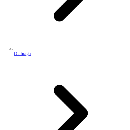
Olahraga