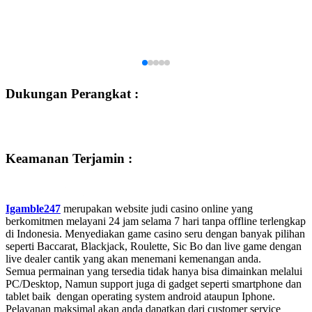
Dukungan Perangkat :
Keamanan Terjamin :
Igamble247
merupakan website judi casino online yang
berkomitmen melayani 24 jam selama 7 hari tanpa offline terlengkap
di Indonesia. Menyediakan game casino seru dengan banyak pilihan
seperti Baccarat, Blackjack, Roulette, Sic Bo dan live game dengan
live dealer cantik yang akan menemani kemenangan anda.
Semua permainan yang tersedia tidak hanya bisa dimainkan melalui
PC/Desktop, Namun support juga di gadget seperti smartphone dan
tablet baik dengan operating system android ataupun Iphone.
Pelayanan maksimal akan anda dapatkan dari customer service