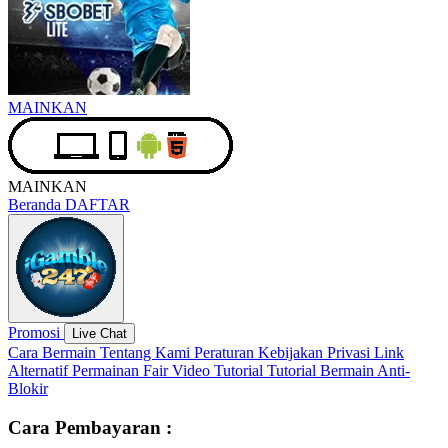
MAINKAN
MAINKAN
Beranda
DAFTAR
Promosi
Live Chat
Cara Bermain
Tentang Kami
Peraturan
Kebijakan Privasi
Link
Alternatif
Permainan Fair
Video Tutorial
Tutorial Bermain
Anti-
Blokir
Cara Pembayaran :