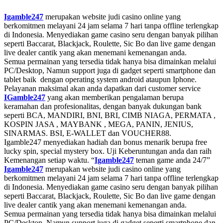
Igamble247
merupakan website judi casino online yang
berkomitmen melayani 24 jam selama 7 hari tanpa offline terlengkap
di Indonesia. Menyediakan game casino seru dengan banyak pilihan
seperti Baccarat, Blackjack, Roulette, Sic Bo dan live game dengan
live dealer cantik yang akan menemani kemenangan anda.
Semua permainan yang tersedia tidak hanya bisa dimainkan melalui
PC/Desktop, Namun support juga di gadget seperti smartphone dan
tablet baik dengan operating system android ataupun Iphone.
Pelayanan maksimal akan anda dapatkan dari customer service
IGamble247
yang akan memberikan pengalaman berupa
keramahan dan profesionalitas, dengan banyak dukungan bank
seperti BCA, MANDIRI, BNI, BRI, CIMB NIAGA, PERMATA ,
KOSPIN JASA , MAYBANK , MEGA, PANIN, JENIUS,
SINARMAS. BSI, E-WALLET dan VOUCHER88.
Igamble247 menyediakan hadiah dan bonus menarik berupa free
lucky spin, special mystery box. Uji Keberuntungan anda dan raih
Kemenangan setiap waktu. “
Igamble247
teman game anda 24/7”
Igamble247
merupakan website judi casino online yang
berkomitmen melayani 24 jam selama 7 hari tanpa offline terlengkap
di Indonesia. Menyediakan game casino seru dengan banyak pilihan
seperti Baccarat, Blackjack, Roulette, Sic Bo dan live game dengan
live dealer cantik yang akan menemani kemenangan anda.
Semua permainan yang tersedia tidak hanya bisa dimainkan melalui
PC/Desktop, Namun support juga di gadget seperti smartphone dan