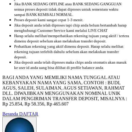
Jika BANK SEDANG OFFLINE atau BANK SEDANG GANGGUAN
semua proses deposit tidak dapat diproses untuk sementara waktu
sampai BANK KEMBALI NORMAL.
Proses deposit kami sangat cepat 1-3 menit.
Jika deposit anda telah diproses tapi chip anda belum bertambah harap
menghubungi Customer Service kami melalui LIVE CHAT
Harap selalu melihat/memperhatikan rekening tujuan yang aktif / tertera
dimenu deposit sebelum akan melakukan transfer deposit.
Perhatikan rekening yang aktif dimenu deposit. Harap selalu melihat
rekening tujuan terlebih dahulu sebelum akan melakukan transfer
deposit.
Jika deposit anda telah diproses maka chips anda otomatis akan masuk
ke user id anda uang bisa dilihat di profile balance anda.
BAGI ANDA YANG MEMILIKI NAMA TUNGGAL ATAU
KEBANYAKAN NAMA YANG SAMA, CONTOH : BUDI,
AGUS, SALEH, SULAIMAN, AGUS SETIAWAN, RAHMAT
DLL. DIWAJIBKAN MENGGUNAKAN NOMINAL UNIK
DALAM PENGIRIMAN TRANSFER DEPOSIT, MISALNYA :
Rp 25.854, Rp 58.356, Rp 465.607
Beranda
DAFTAR