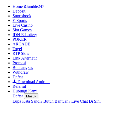
Home iGamble247
Deposit
Sportsbook
E-Sports
Live Casino
Slot Games
IDN E-Lottery
POKER
ARCADE
Togel
RTP Slots
Link Alternatif
Promosi
Bolatangkas
Withdraw
Daftar
Download Android
Referral
Hubungi Kami
Daftar
Masuk
Lupa Kata Sandi?
Butuh Bantuan?
Live Chat Di Sini