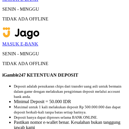
SENIN - MINGGU
TIDAK ADA OFFLINE
MASUK E-BANK
SENIN - MINGGU
TIDAK ADA OFFLINE
iGamble247 KETENTUAN DEPOSIT
Deposit adalah penukaran chips dari transfer uang asli untuk bermain
dalam game dengan melakukan pengiriman deposit melalui account
bank anda.
Minimal Deposit = 50.000 IDR
Maximal untuk 1 kali melakukan deposit Rp 500.000.000 dan dapat
deposit berkali-kali tanpa batas setiap harinya.
Deposit hanya dapat diproses selama BANK ONLINE.
Pastikan nomor e-wallet benar. Kesalahan bukan tanggung
jawab kami