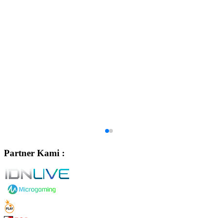
Partner Kami :