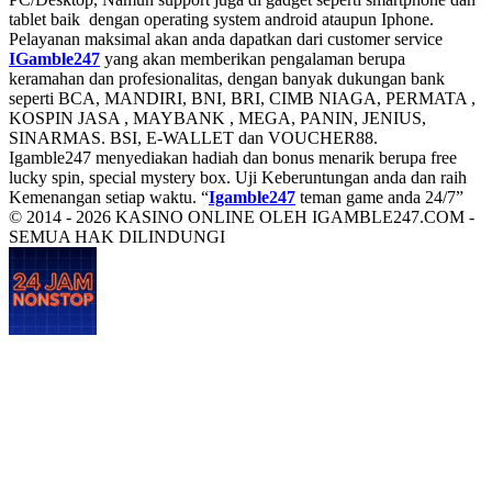
tablet baik dengan operating system android ataupun Iphone.
Pelayanan maksimal akan anda dapatkan dari customer service
IGamble247
yang akan memberikan pengalaman berupa
keramahan dan profesionalitas, dengan banyak dukungan bank
seperti BCA, MANDIRI, BNI, BRI, CIMB NIAGA, PERMATA ,
KOSPIN JASA , MAYBANK , MEGA, PANIN, JENIUS,
SINARMAS. BSI, E-WALLET dan VOUCHER88.
Igamble247 menyediakan hadiah dan bonus menarik berupa free
lucky spin, special mystery box. Uji Keberuntungan anda dan raih
Kemenangan setiap waktu. “
Igamble247
teman game anda 24/7”
© 2014 - 2026 KASINO ONLINE OLEH IGAMBLE247.COM -
SEMUA HAK DILINDUNGI