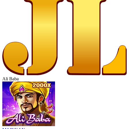
Ali Baba