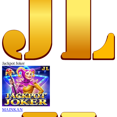
Jackpot Joker
MAINKAN