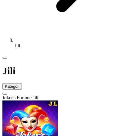
Jili
Jili
Kategori
Joker's Fortune Jili