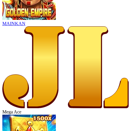
MAINKAN
Mega Ace