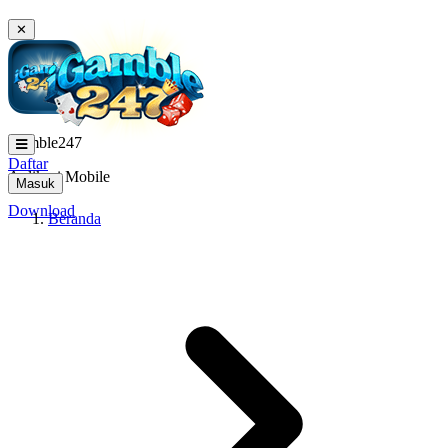
✕
igamble247
Daftar
Aplikasi Mobile
Masuk
Download
Beranda