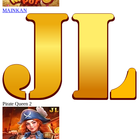
MAINKAN
Pirate Queen 2