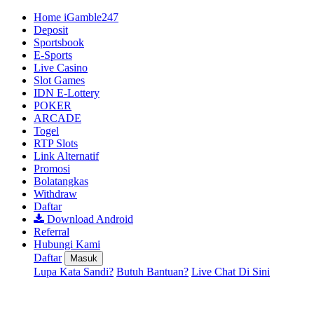
Home iGamble247
Deposit
Sportsbook
E-Sports
Live Casino
Slot Games
IDN E-Lottery
POKER
ARCADE
Togel
RTP Slots
Link Alternatif
Promosi
Bolatangkas
Withdraw
Daftar
Download Android
Referral
Hubungi Kami
Daftar
Masuk
Lupa Kata Sandi?
Butuh Bantuan?
Live Chat Di Sini