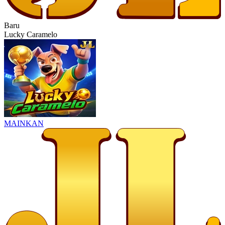
Baru
Lucky Caramelo
MAINKAN