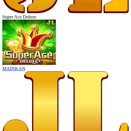
Super Ace Deluxe
MAINKAN