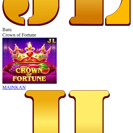
Baru
Crown of Fortune
MAINKAN