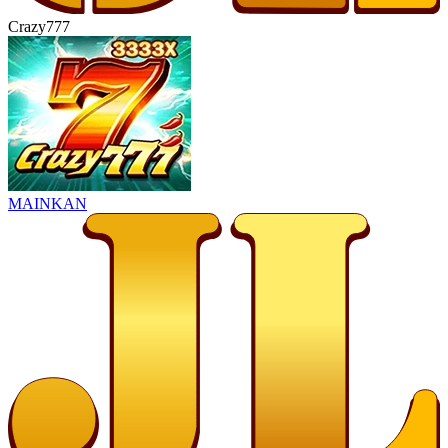
Crazy777
MAINKAN