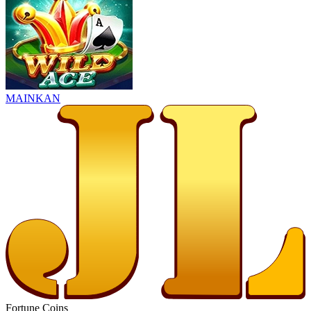
MAINKAN
Fortune Coins