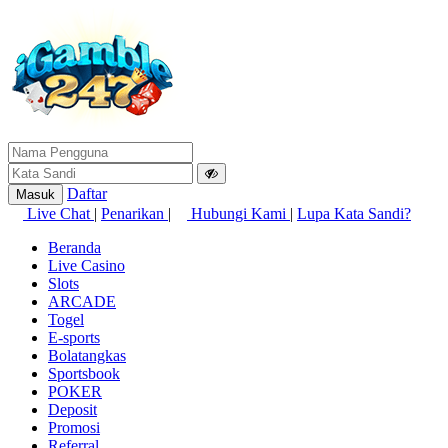
Daftar
Masuk
Live Chat
|
Penarikan
|
Hubungi Kami
|
Lupa Kata Sandi?
Beranda
Live Casino
Slots
ARCADE
Togel
E-sports
Bolatangkas
Sportsbook
POKER
Deposit
Promosi
Referral