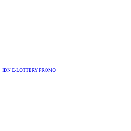
IDN E-LOTTERY
PROMO