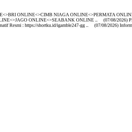
NE<>BRI ONLINE<>CIMB NIAGA ONLINE<>PERMATA ONL
NLINE<>JAGO ONLINE<>SEABANK ONLINE ..
(07/08/2026)
P
rnatif Resmi : https://shortku.id/igamble247-gg ..
(07/08/2026)
Inform