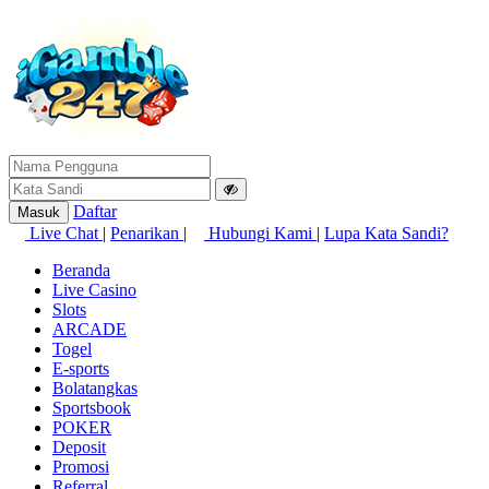
Daftar
Masuk
Live Chat
|
Penarikan
|
Hubungi Kami
|
Lupa Kata Sandi?
Beranda
Live Casino
Slots
ARCADE
Togel
E-sports
Bolatangkas
Sportsbook
POKER
Deposit
Promosi
Referral