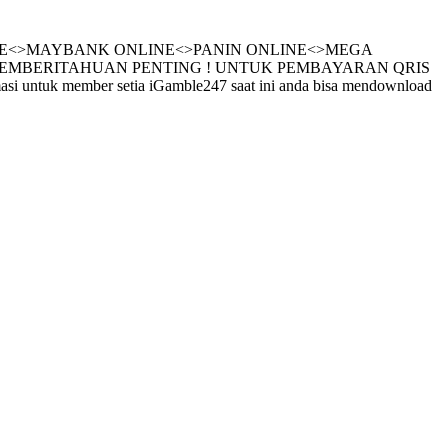
INE<>MAYBANK ONLINE<>PANIN ONLINE<>MEGA
EMBERITAHUAN PENTING ! UNTUK PEMBAYARAN QRIS
asi untuk member setia iGamble247 saat ini anda bisa mendownload