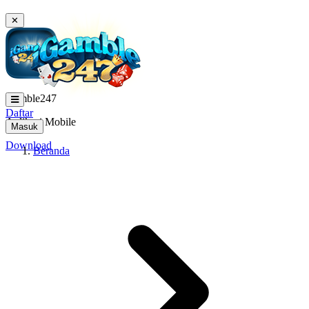
✕
igamble247
Daftar
Aplikasi Mobile
Masuk
Download
Beranda