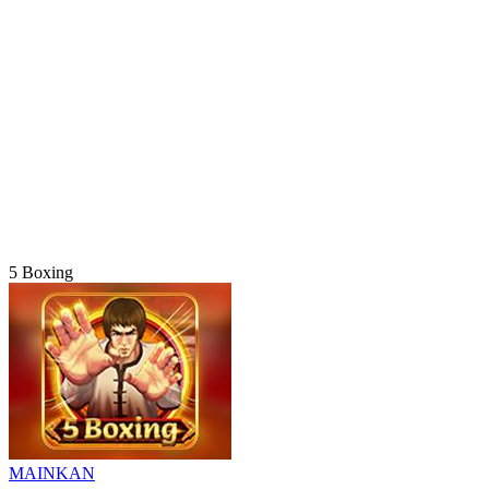
5 Boxing
MAINKAN