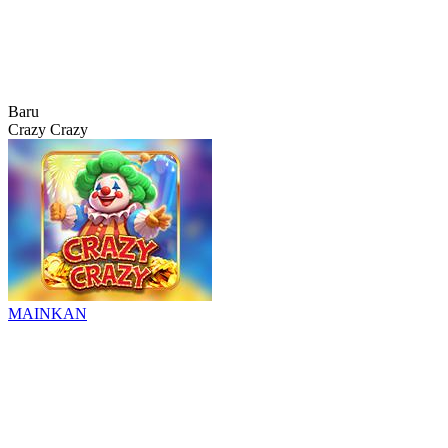
Baru
Crazy Crazy
MAINKAN