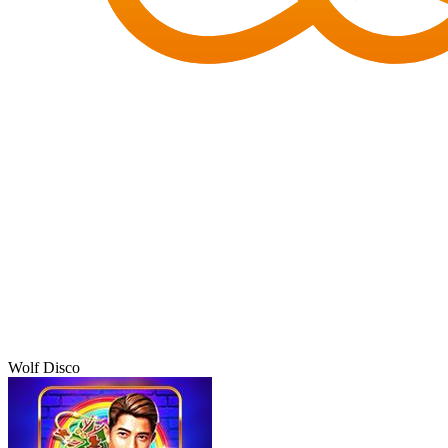
Wolf Disco