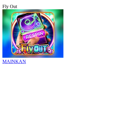
Fly Out
MAINKAN