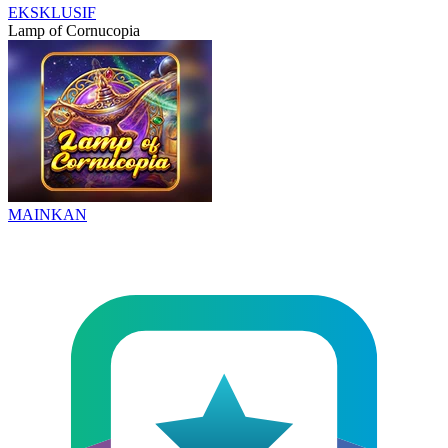
EKSKLUSIF
Lamp of Cornucopia
MAINKAN