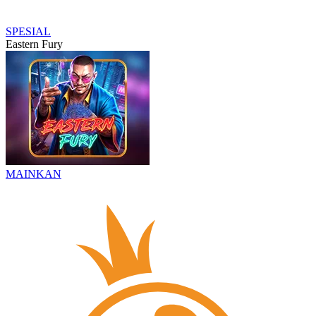
SPESIAL
Eastern Fury
MAINKAN