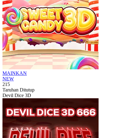
MAINKAN
NEW
215
Taruhan Ditutup
Devil Dice 3D