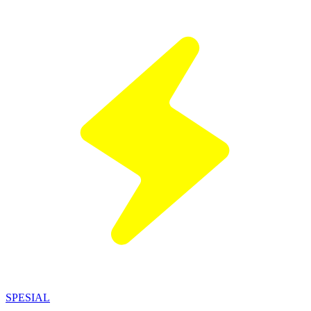
SPESIAL