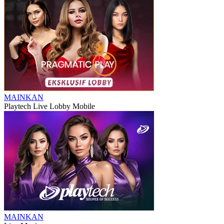
MAINKAN
Playtech Live Lobby Mobile
MAINKAN