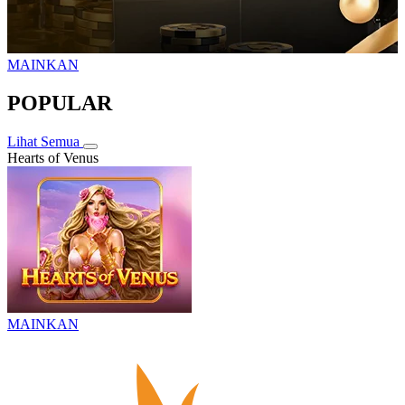
MAINKAN
POPULAR
Lihat Semua
Hearts of Venus
MAINKAN