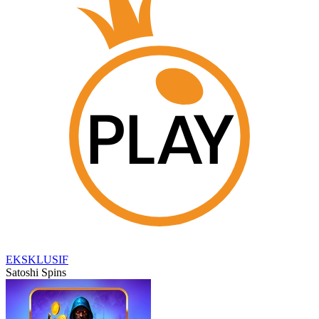
EKSKLUSIF
Satoshi Spins