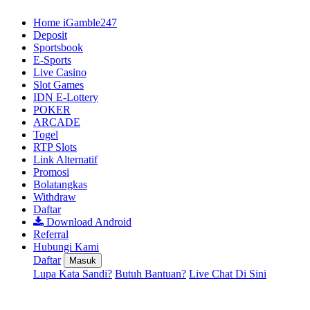
Home iGamble247
Deposit
Sportsbook
E-Sports
Live Casino
Slot Games
IDN E-Lottery
POKER
ARCADE
Togel
RTP Slots
Link Alternatif
Promosi
Bolatangkas
Withdraw
Daftar
Download Android
Referral
Hubungi Kami
Daftar
Masuk
Lupa Kata Sandi?
Butuh Bantuan?
Live Chat Di Sini