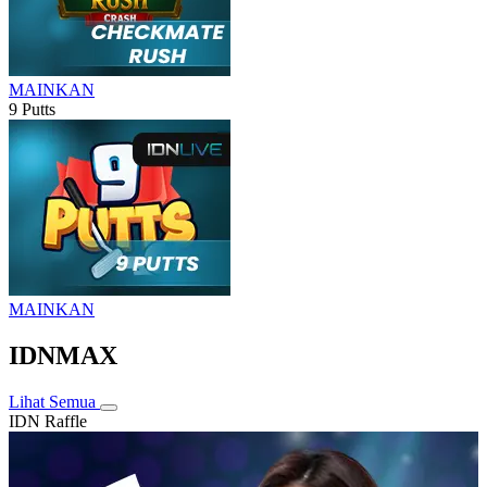
MAINKAN
9 Putts
MAINKAN
IDNMAX
Lihat Semua
IDN Raffle