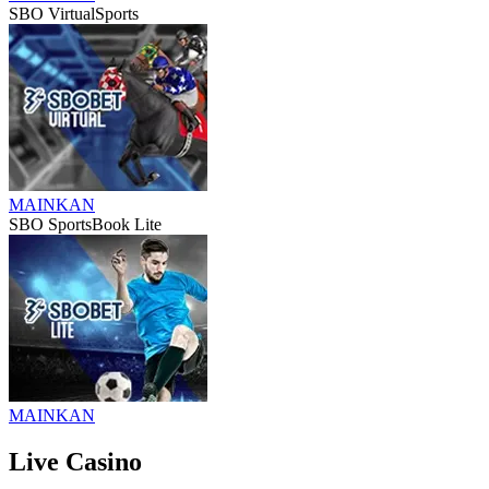
SBO VirtualSports
MAINKAN
SBO SportsBook Lite
MAINKAN
Live Casino