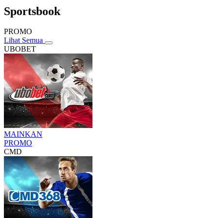
Sportsbook
PROMO
Lihat Semua
UBOBET
MAINKAN
PROMO
CMD