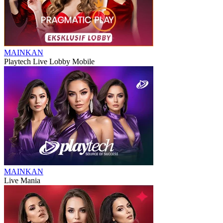
MAINKAN
Playtech Live Lobby Mobile
MAINKAN
Live Mania