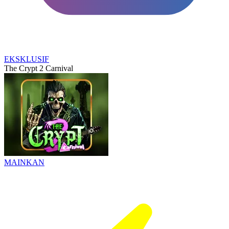
EKSKLUSIF
The Crypt 2 Carnival
MAINKAN