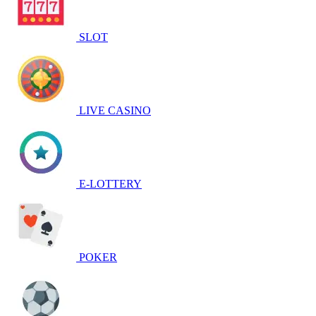
SLOT
LIVE CASINO
E-LOTTERY
POKER