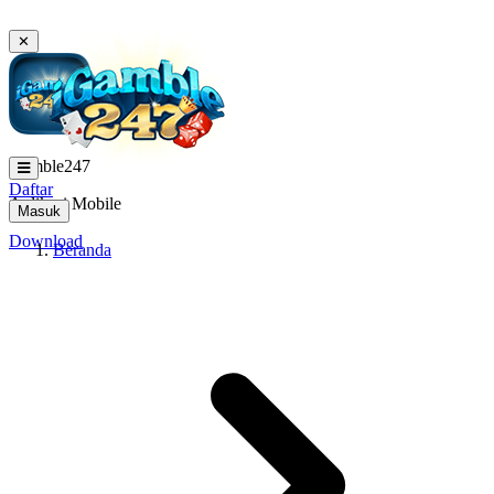
✕
igamble247
Daftar
Aplikasi Mobile
Masuk
Download
Beranda