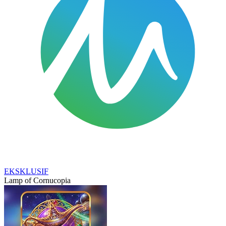
EKSKLUSIF
Lamp of Cornucopia