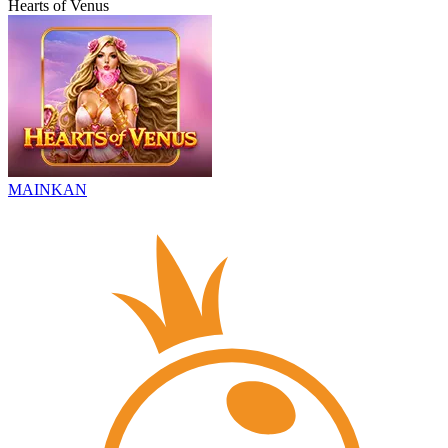
Hearts of Venus
MAINKAN