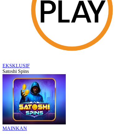
EKSKLUSIF
Satoshi Spins
MAINKAN