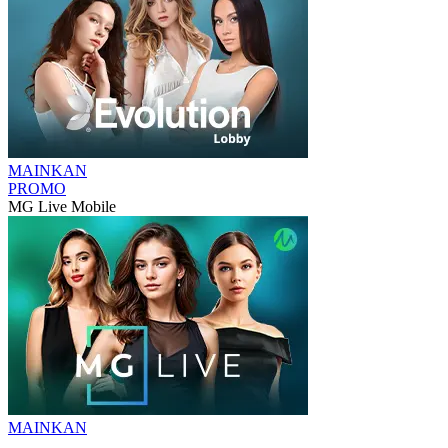
MAINKAN
PROMO
MG Live Mobile
MAINKAN