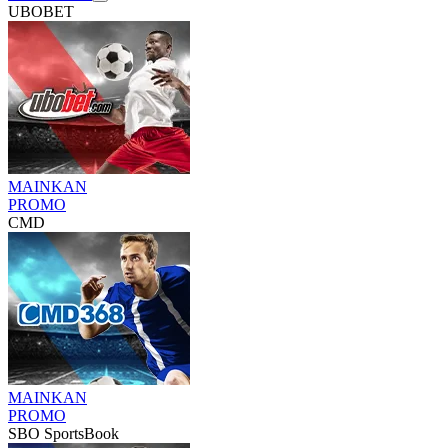
UBOBET
MAINKAN
PROMO
CMD
MAINKAN
PROMO
SBO SportsBook