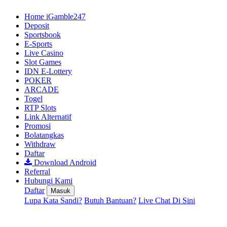
Home iGamble247
Deposit
Sportsbook
E-Sports
Live Casino
Slot Games
IDN E-Lottery
POKER
ARCADE
Togel
RTP Slots
Link Alternatif
Promosi
Bolatangkas
Withdraw
Daftar
Download Android
Referral
Hubungi Kami
Daftar
Masuk
Lupa Kata Sandi?
Butuh Bantuan?
Live Chat Di Sini