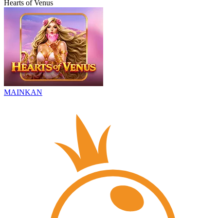
Hearts of Venus
MAINKAN