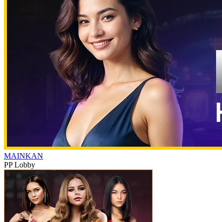
MAINKAN
PP Lobby