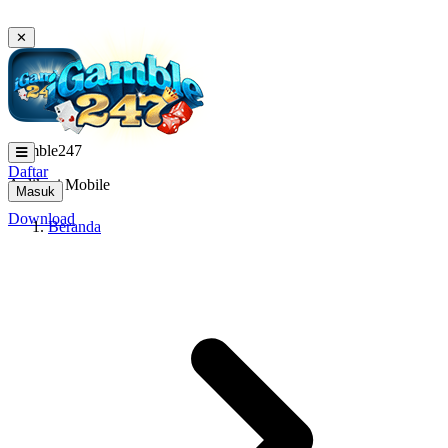
✕
igamble247
Daftar
Aplikasi Mobile
Masuk
Download
Beranda