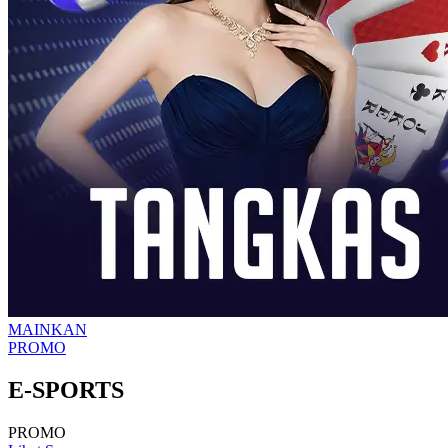
MAINKAN
PROMO
E-SPORTS
PROMO