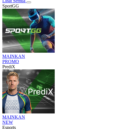
Lihat Semua
SportGG
MAINKAN
PROMO
PrediX
MAINKAN
NEW
Esports