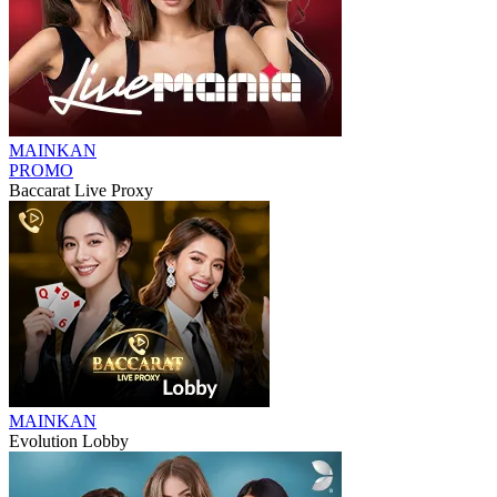
MAINKAN
PROMO
Baccarat Live Proxy
MAINKAN
Evolution Lobby