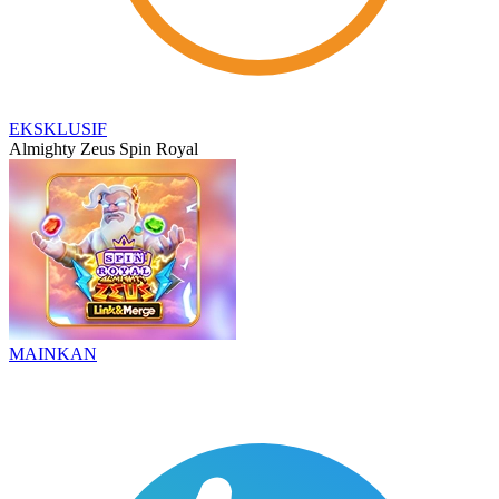
EKSKLUSIF
Almighty Zeus Spin Royal
MAINKAN