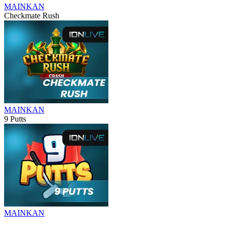
MAINKAN
Checkmate Rush
MAINKAN
9 Putts
MAINKAN