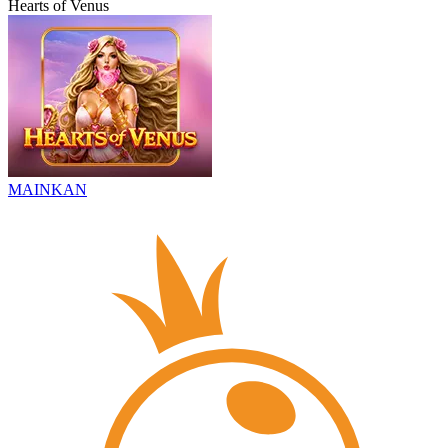
Hearts of Venus
MAINKAN