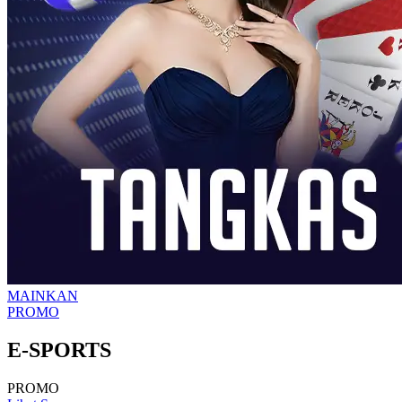
MAINKAN
PROMO
E-SPORTS
PROMO