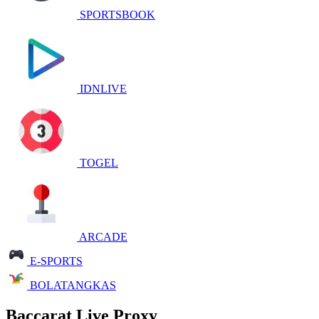
SPORTSBOOK
IDNLIVE
TOGEL
ARCADE
E-SPORTS
BOLATANGKAS
Baccarat Live Proxy