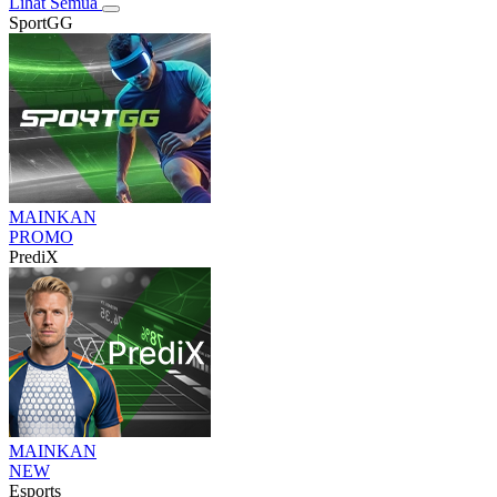
Lihat Semua
SportGG
MAINKAN
PROMO
PrediX
MAINKAN
NEW
Esports