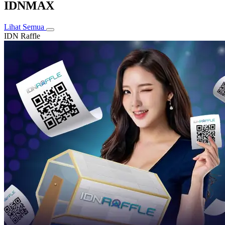
IDNMAX
Lihat Semua
IDN Raffle