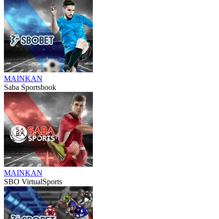
MAINKAN
Saba Sportsbook
MAINKAN
SBO VirtualSports