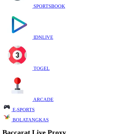
SPORTSBOOK
IDNLIVE
TOGEL
ARCADE
E-SPORTS
BOLATANGKAS
Baccarat Live Proxy