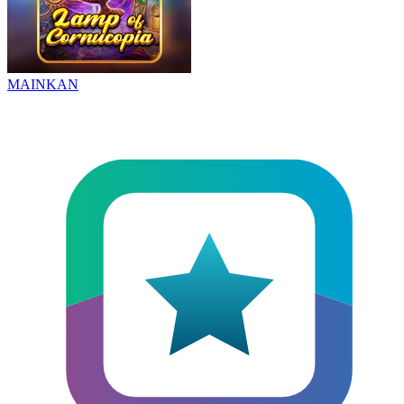
MAINKAN