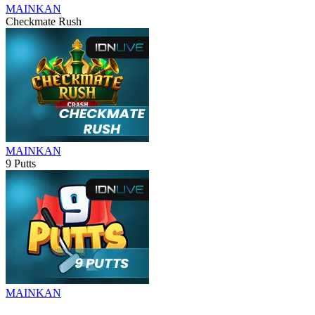
MAINKAN
Checkmate Rush
MAINKAN
9 Putts
MAINKAN