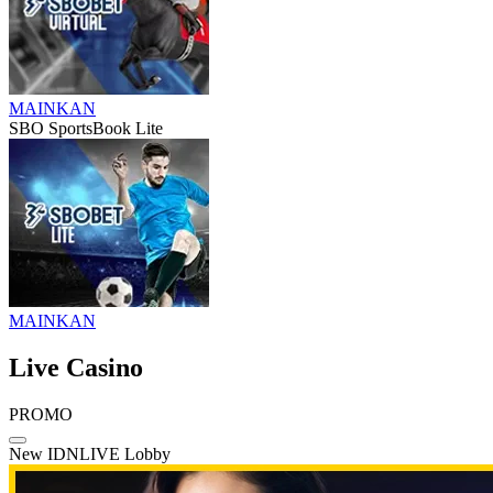
MAINKAN
SBO SportsBook Lite
MAINKAN
Live Casino
PROMO
New IDNLIVE Lobby