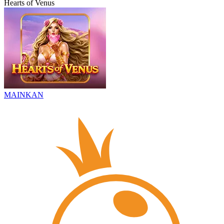
Hearts of Venus
MAINKAN