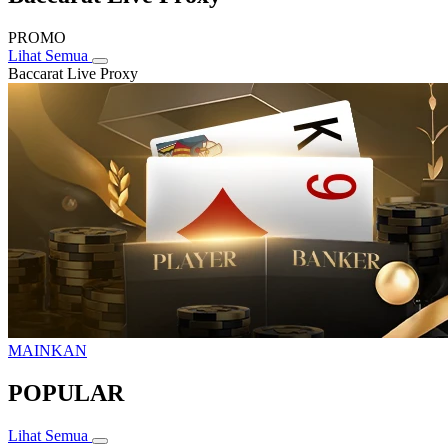
PROMO
Lihat Semua
Baccarat Live Proxy
MAINKAN
POPULAR
Lihat Semua