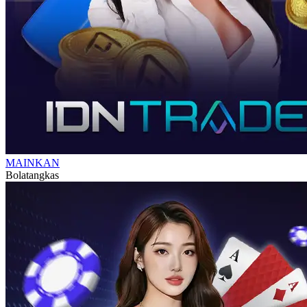
MAINKAN
Bolatangkas