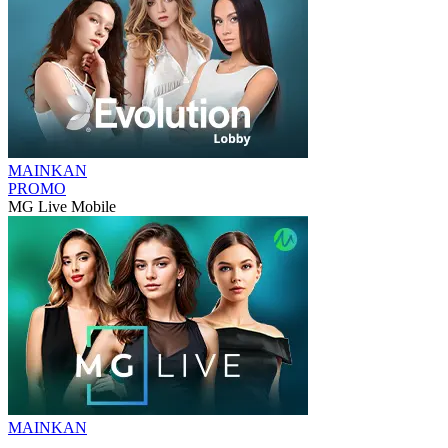
MAINKAN
PROMO
MG Live Mobile
MAINKAN