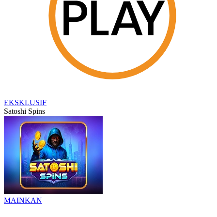
EKSKLUSIF
Satoshi Spins
MAINKAN