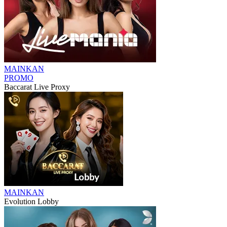
MAINKAN
PROMO
Baccarat Live Proxy
MAINKAN
Evolution Lobby