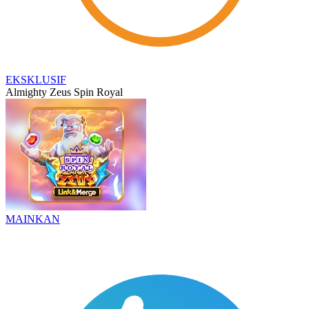
EKSKLUSIF
Almighty Zeus Spin Royal
MAINKAN