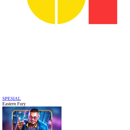
SPESIAL
Eastern Fury