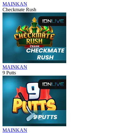
MAINKAN
Checkmate Rush
MAINKAN
9 Putts
MAINKAN