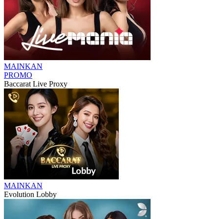
MAINKAN
PROMO
Baccarat Live Proxy
MAINKAN
Evolution Lobby