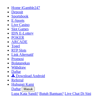
Home iGamble247
Deposit
Sportsbook
E-Sports
Live Casino
Slot Games
IDN E-Lottery
POKER
ARCADE
Togel
RTP Slots
Link Alternatif
Promosi
Bolatangkas
Withdraw
Daftar
Download Android
Referral
Hubungi Kami
Daftar
Masuk
Lupa Kata Sandi?
Butuh Bantuan?
Live Chat Di Sini