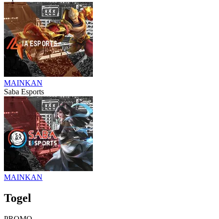
MAINKAN
Saba Esports
MAINKAN
Togel
PROMO