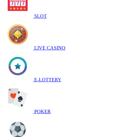
SLOT
LIVE CASINO
E-LOTTERY
POKER