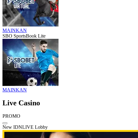
MAINKAN
SBO SportsBook Lite
MAINKAN
Live Casino
PROMO
New IDNLIVE Lobby