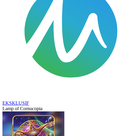
EKSKLUSIF
Lamp of Cornucopia