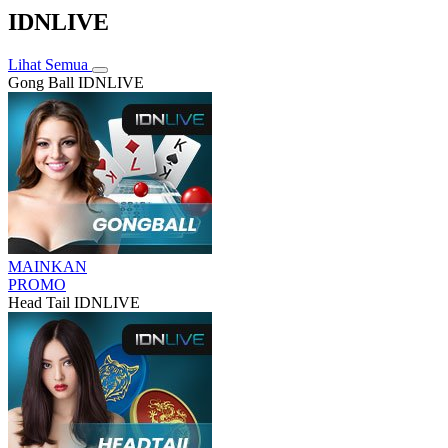
IDNLIVE
Lihat Semua
Gong Ball IDNLIVE
MAINKAN
PROMO
Head Tail IDNLIVE