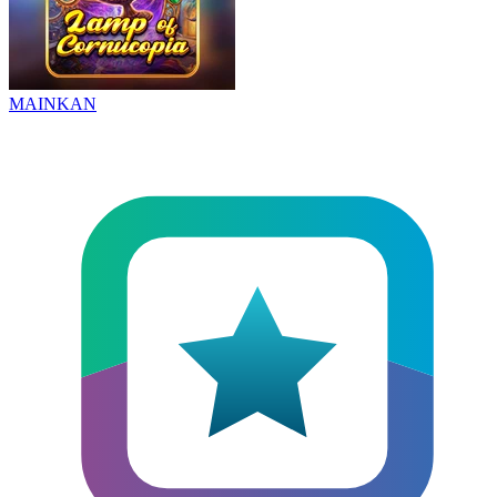
MAINKAN