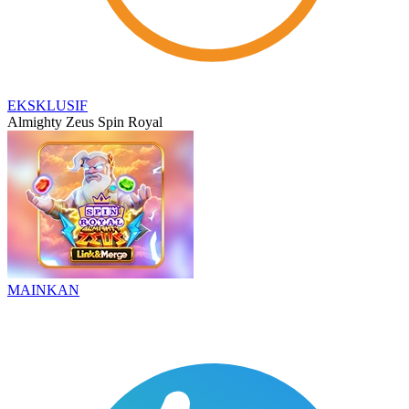
EKSKLUSIF
Almighty Zeus Spin Royal
MAINKAN