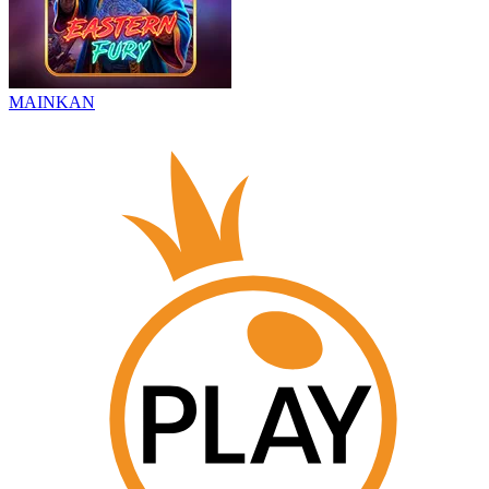
MAINKAN