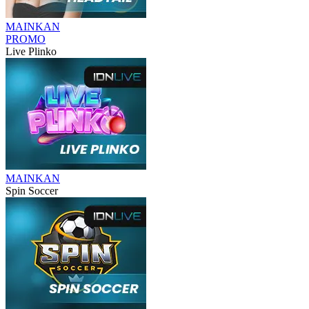
MAINKAN
PROMO
Live Plinko
MAINKAN
Spin Soccer