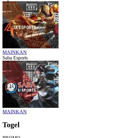
MAINKAN
Saba Esports
MAINKAN
Togel
PROMO