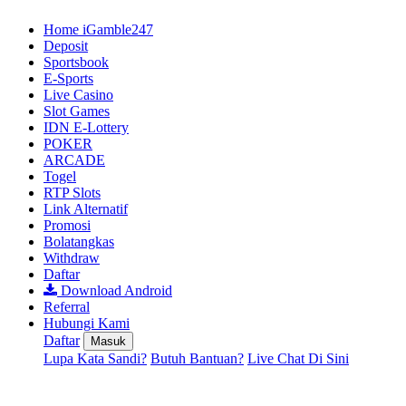
Home iGamble247
Deposit
Sportsbook
E-Sports
Live Casino
Slot Games
IDN E-Lottery
POKER
ARCADE
Togel
RTP Slots
Link Alternatif
Promosi
Bolatangkas
Withdraw
Daftar
Download Android
Referral
Hubungi Kami
Daftar
Masuk
Lupa Kata Sandi?
Butuh Bantuan?
Live Chat Di Sini