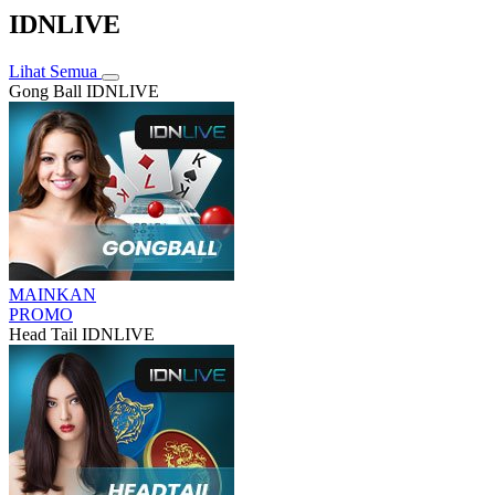
IDNLIVE
Lihat Semua
Gong Ball IDNLIVE
MAINKAN
PROMO
Head Tail IDNLIVE