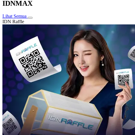
IDNMAX
Lihat Semua
IDN Raffle