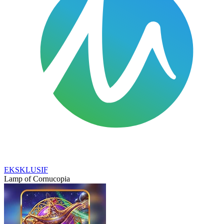
EKSKLUSIF
Lamp of Cornucopia