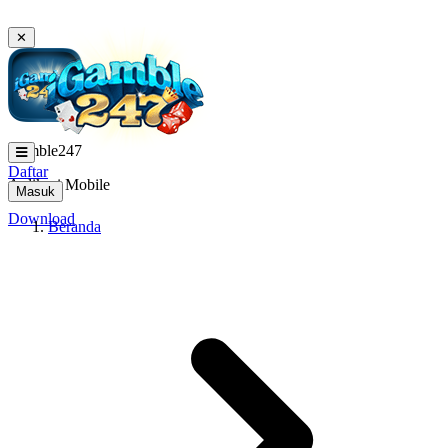
✕
igamble247
Daftar
Aplikasi Mobile
Masuk
Download
Beranda