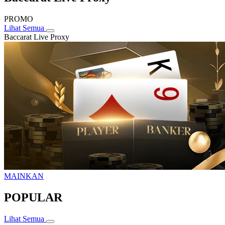
PROMO
Lihat Semua
Baccarat Live Proxy
MAINKAN
POPULAR
Lihat Semua