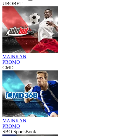
UBOBET
MAINKAN
PROMO
CMD
MAINKAN
PROMO
SBO SportsBook