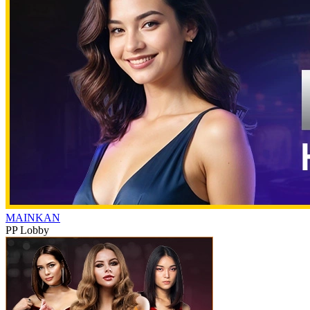
MAINKAN
PP Lobby