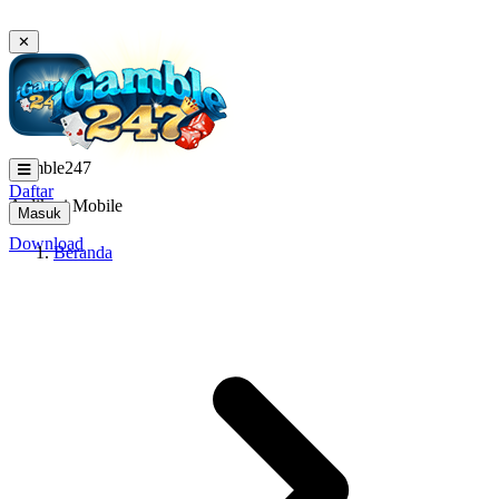
✕
igamble247
Daftar
Aplikasi Mobile
Masuk
Download
Beranda