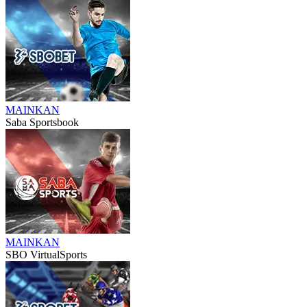
MAINKAN
Saba Sportsbook
MAINKAN
SBO VirtualSports