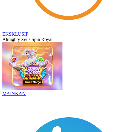
EKSKLUSIF
Almighty Zeus Spin Royal
MAINKAN