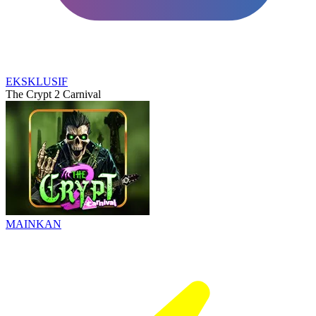
EKSKLUSIF
The Crypt 2 Carnival
MAINKAN