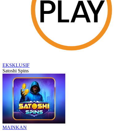
EKSKLUSIF
Satoshi Spins
MAINKAN