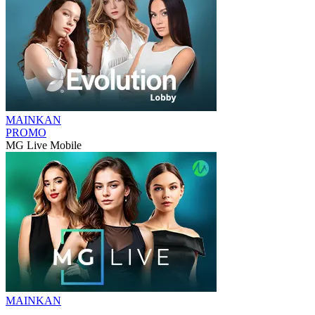
MAINKAN
PROMO
MG Live Mobile
MAINKAN