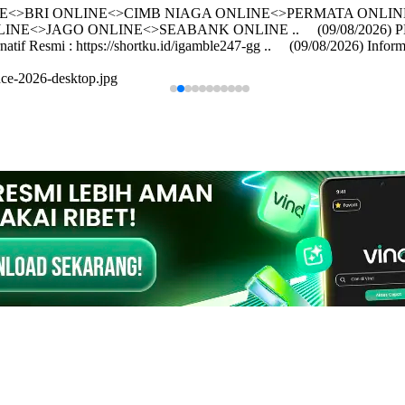
NE<>BRI ONLINE<>CIMB NIAGA ONLINE<>PERMATA ONL
NLINE<>JAGO ONLINE<>SEABANK ONLINE ..
(09/08/2026)
P
rnatif Resmi : https://shortku.id/igamble247-gg ..
(09/08/2026)
Inform