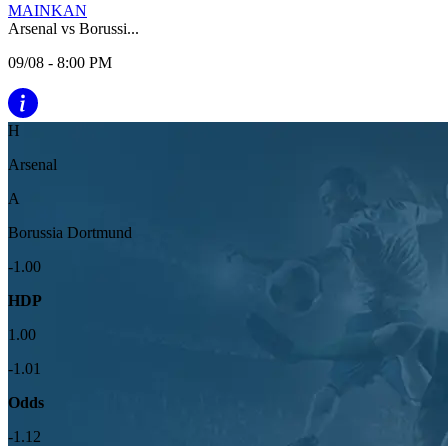
MAINKAN
Arsenal vs Borussi...
09/08 - 8:00 PM
H
Arsenal
A
Borussia Dortmund
-1.00
HDP
1.00
-1.01
Odds
-1.12