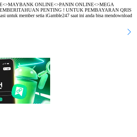
INE<>MAYBANK ONLINE<>PANIN ONLINE<>MEGA
EMBERITAHUAN PENTING ! UNTUK PEMBAYARAN QRIS
asi untuk member setia iGamble247 saat ini anda bisa mendownload