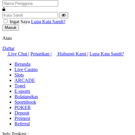
Ingat Saya
Lupa Kata Sandi?
Masuk
Atau
Daftar
Live Chat
|
Penarikan
|
Hubungi Kami
|
Lupa Kata Sandi?
Beranda
Live Casino
Slots
ARCADE
Togel
E-sports
Bolatangkas
Sportsbook
POKER
Deposit
Promosi
Referral
Info Terikini :