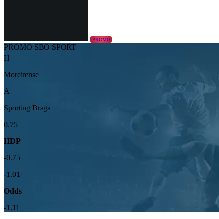
PROMO
PROMO SBO SPORT
H
Moreirense
A
Sporting Braga
0.75
HDP
-0.75
-1.01
Odds
-1.11