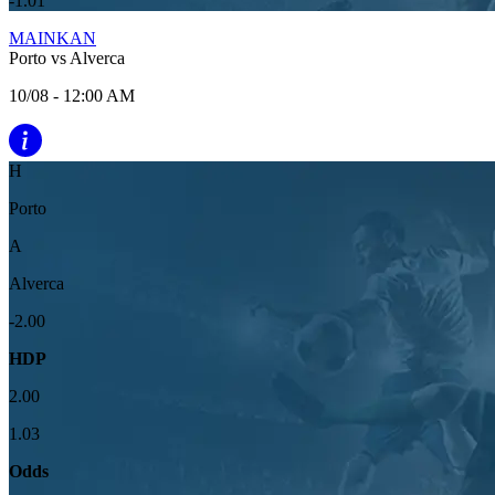
-1.01
MAINKAN
Porto vs Alverca
10/08 - 12:00 AM
H
Porto
A
Alverca
-2.00
HDP
2.00
1.03
Odds