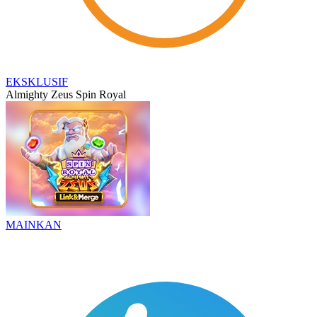
EKSKLUSIF
Almighty Zeus Spin Royal
MAINKAN