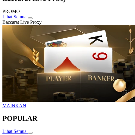
PROMO
Lihat Semua
Baccarat Live Proxy
MAINKAN
POPULAR
Lihat Semua