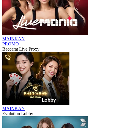
MAINKAN
PROMO
Baccarat Live Proxy
MAINKAN
Evolution Lobby