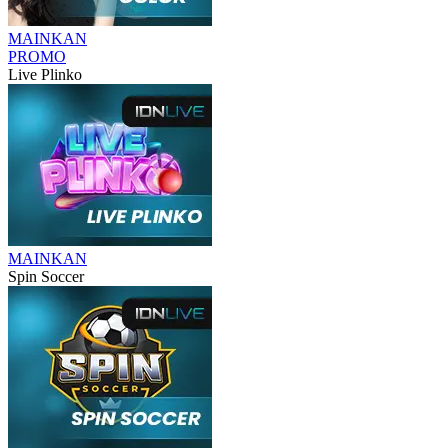
MAINKAN
PROMO
Live Plinko
MAINKAN
Spin Soccer