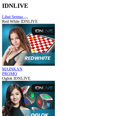
IDNLIVE
Lihat Semua
Red White IDNLIVE
MAINKAN
PROMO
Oglok IDNLIVE