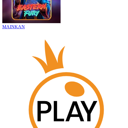
MAINKAN