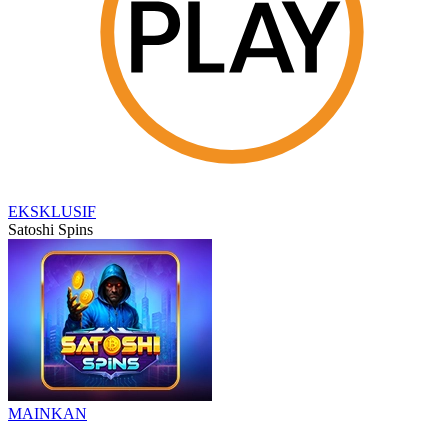
EKSKLUSIF
Satoshi Spins
MAINKAN