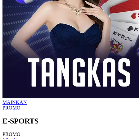
MAINKAN
PROMO
E-SPORTS
PROMO