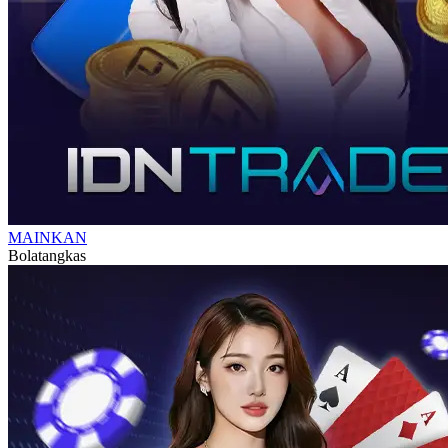
MAINKAN
Bolatangkas