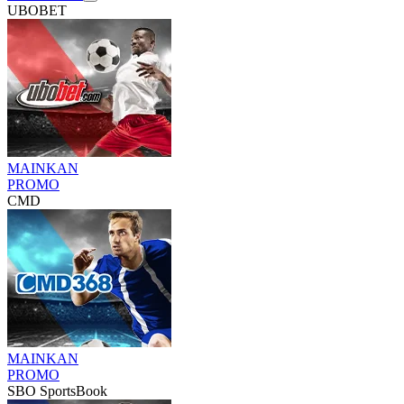
UBOBET
MAINKAN
PROMO
CMD
MAINKAN
PROMO
SBO SportsBook