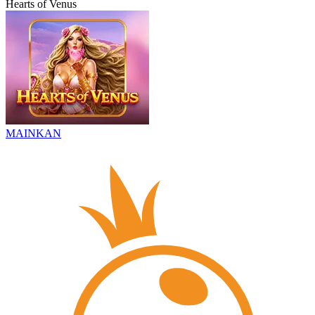
Hearts of Venus
MAINKAN