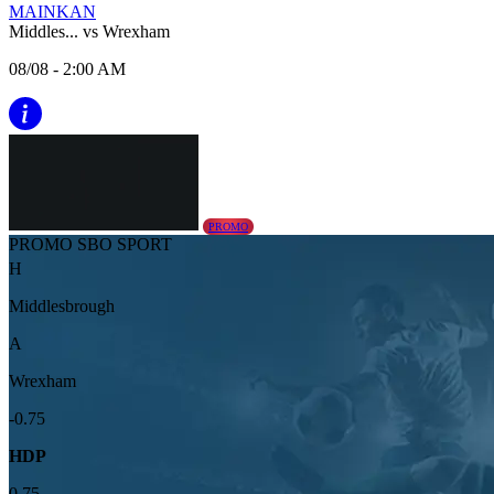
MAINKAN
Middles... vs Wrexham
08/08 - 2:00 AM
PROMO
PROMO SBO SPORT
H
Middlesbrough
A
Wrexham
-0.75
HDP
0.75