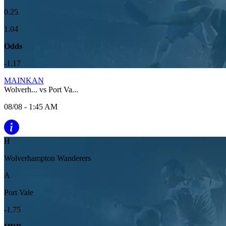
0.25
1.04
Odds
-1.17
MAINKAN
Wolverh... vs Port Va...
08/08 - 1:45 AM
H
Wolverhampton Wanderers
A
Port Vale
-1.75