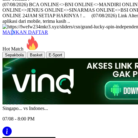
(07/08/2026)
BCA ONLINE<>BNI ONLINE<>MANDIRI ONLI
ONLINE<>JENIUS ONLINE<>SINARMAS ONLINE<>BSI O
ONLINE 24JAM SETIAP HARINYA ! ..
(07/08/2026)
Link Alte
aplikasi dari mobile, terima kasih ..
MAINKAN
DAFTAR
Hot Match
Sepakbola
Basket
E-Sport
Singapo... vs Indones...
07/08 - 8:00 PM