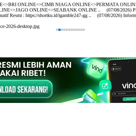
NE<>BRI ONLINE<>CIMB NIAGA ONLINE<>PERMATA ONL
NLINE<>JAGO ONLINE<>SEABANK ONLINE ..
(07/08/2026)
P
rnatif Resmi : https://shortku.id/igamble247-gg ..
(07/08/2026)
Inform