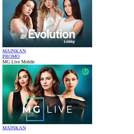
MAINKAN
PROMO
MG Live Mobile
MAINKAN