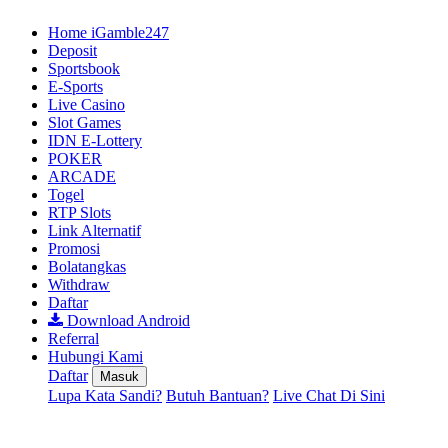
Home iGamble247
Deposit
Sportsbook
E-Sports
Live Casino
Slot Games
IDN E-Lottery
POKER
ARCADE
Togel
RTP Slots
Link Alternatif
Promosi
Bolatangkas
Withdraw
Daftar
Download Android
Referral
Hubungi Kami
Daftar
Masuk
Lupa Kata Sandi?
Butuh Bantuan?
Live Chat Di Sini