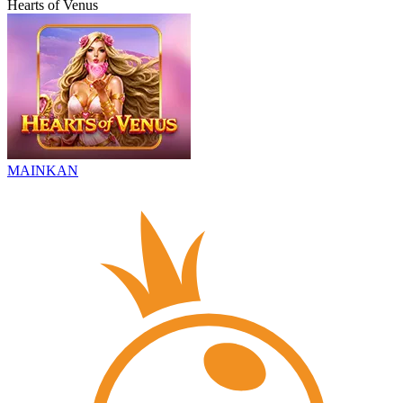
Hearts of Venus
MAINKAN