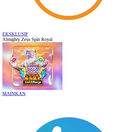
EKSKLUSIF
Almighty Zeus Spin Royal
MAINKAN