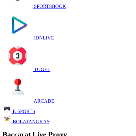
SPORTSBOOK
IDNLIVE
TOGEL
ARCADE
E-SPORTS
BOLATANGKAS
Baccarat Live Proxy