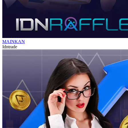
MAINKAN
Idntrade