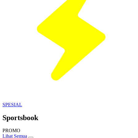
SPESIAL
Sportsbook
PROMO
Lihat Semua