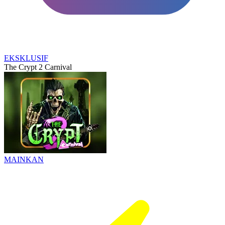
EKSKLUSIF
The Crypt 2 Carnival
MAINKAN