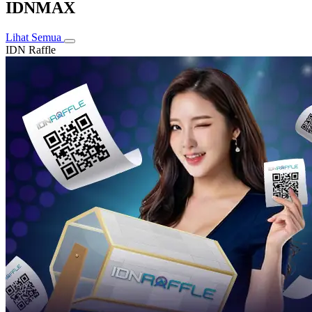
IDNMAX
Lihat Semua
IDN Raffle