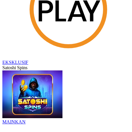
EKSKLUSIF
Satoshi Spins
MAINKAN