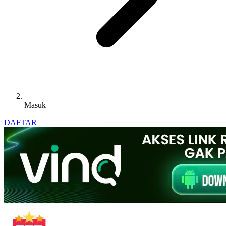
Masuk
DAFTAR