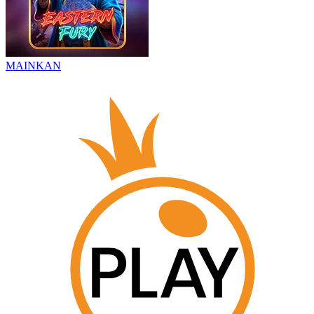
MAINKAN