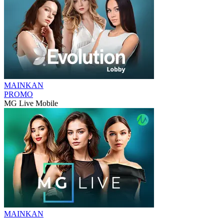
MAINKAN
PROMO
MG Live Mobile
MAINKAN