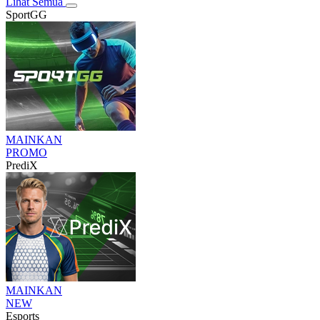
Lihat Semua
SportGG
MAINKAN
PROMO
PrediX
MAINKAN
NEW
Esports