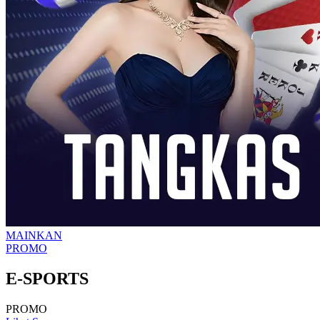
MAINKAN
PROMO
E-SPORTS
PROMO