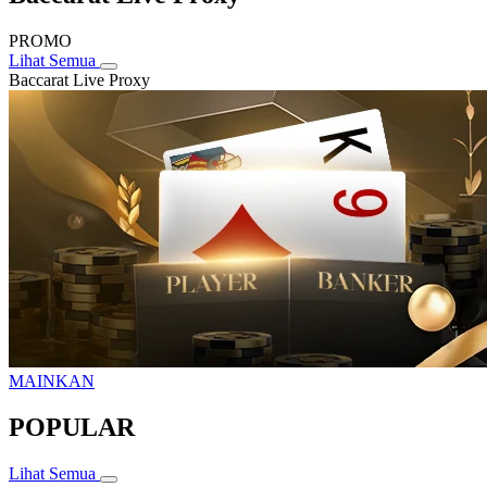
PROMO
Lihat Semua
Baccarat Live Proxy
MAINKAN
POPULAR
Lihat Semua