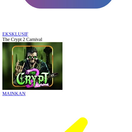
EKSKLUSIF
The Crypt 2 Carnival
MAINKAN