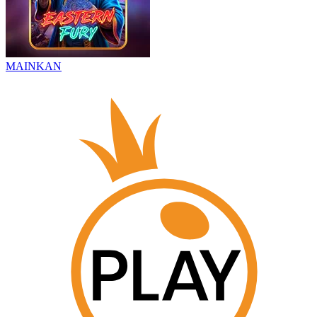
MAINKAN