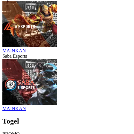
MAINKAN
Saba Esports
MAINKAN
Togel
PROMO