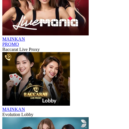
MAINKAN
PROMO
Baccarat Live Proxy
MAINKAN
Evolution Lobby