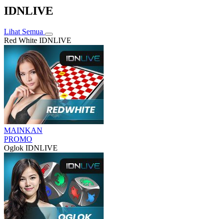
IDNLIVE
Lihat Semua
Red White IDNLIVE
MAINKAN
PROMO
Oglok IDNLIVE